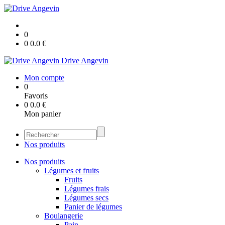
0
0
0.0
€
Drive Angevin
Mon compte
0
Favoris
0
0.0
€
Mon panier
Nos produits
Nos produits
Légumes et fruits
Fruits
Légumes frais
Légumes secs
Panier de légumes
Boulangerie
Pain