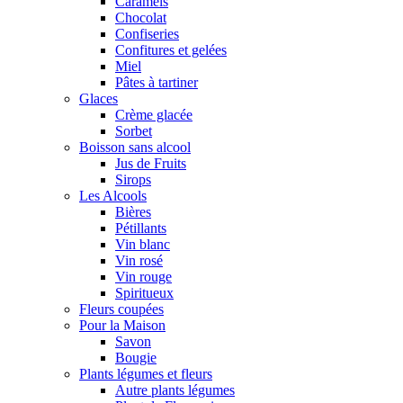
Caramels
Chocolat
Confiseries
Confitures et gelées
Miel
Pâtes à tartiner
Glaces
Crème glacée
Sorbet
Boisson sans alcool
Jus de Fruits
Sirops
Les Alcools
Bières
Pétillants
Vin blanc
Vin rosé
Vin rouge
Spiritueux
Fleurs coupées
Pour la Maison
Savon
Bougie
Plants légumes et fleurs
Autre plants légumes