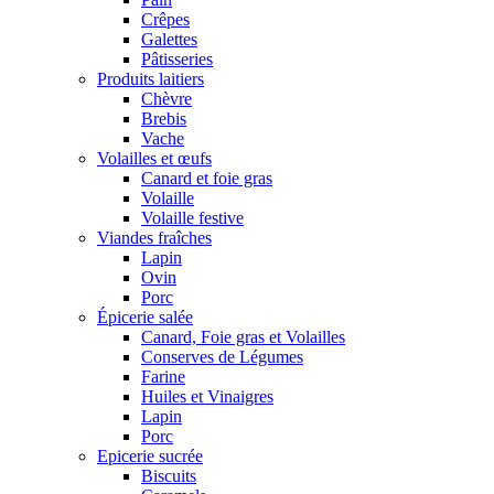
Crêpes
Galettes
Pâtisseries
Produits laitiers
Chèvre
Brebis
Vache
Volailles et œufs
Canard et foie gras
Volaille
Volaille festive
Viandes fraîches
Lapin
Ovin
Porc
Épicerie salée
Canard, Foie gras et Volailles
Conserves de Légumes
Farine
Huiles et Vinaigres
Lapin
Porc
Epicerie sucrée
Biscuits