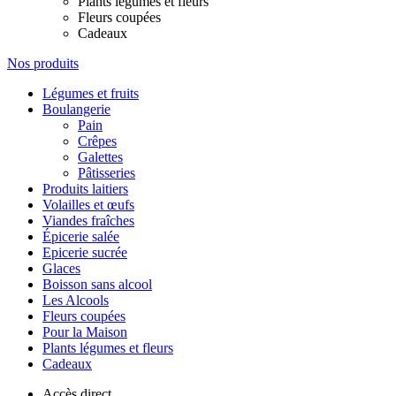
Plants légumes et fleurs
Fleurs coupées
Cadeaux
Nos produits
Légumes et fruits
Boulangerie
Pain
Crêpes
Galettes
Pâtisseries
Produits laitiers
Volailles et œufs
Viandes fraîches
Épicerie salée
Epicerie sucrée
Glaces
Boisson sans alcool
Les Alcools
Fleurs coupées
Pour la Maison
Plants légumes et fleurs
Cadeaux
Accès direct