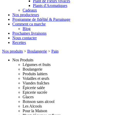
Plant de Fleurs vivaces
Plants d'Aromatiques
Cadeaux
Nos producteurs
Programme de fidélité & Parrainage
Comment ça marche
Blog
Prochaines livraisons
Nous contacter
Recettes
Nos produits
>
Boulangerie
>
Pain
Nos Produits
Légumes et fruits
Boulangerie
Produits laitiers
Volailles et œufs
Viandes fraîches
Épicerie salée
Epicerie sucrée
Glaces
Boisson sans alcool
Les Alcools
Pour la Maison