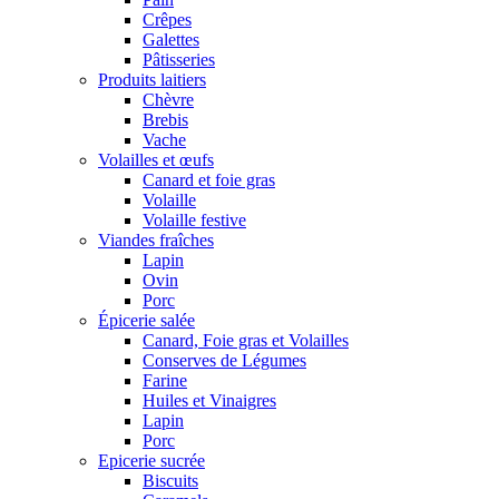
Crêpes
Galettes
Pâtisseries
Produits laitiers
Chèvre
Brebis
Vache
Volailles et œufs
Canard et foie gras
Volaille
Volaille festive
Viandes fraîches
Lapin
Ovin
Porc
Épicerie salée
Canard, Foie gras et Volailles
Conserves de Légumes
Farine
Huiles et Vinaigres
Lapin
Porc
Epicerie sucrée
Biscuits