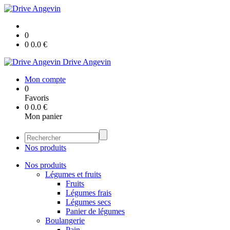
0
0
0.0
€
Drive Angevin
Mon compte
0
Favoris
0
0.0
€
Mon panier
Nos produits
Nos produits
Légumes et fruits
Fruits
Légumes frais
Légumes secs
Panier de légumes
Boulangerie
Pain