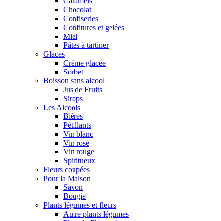
Caramels
Chocolat
Confiseries
Confitures et gelées
Miel
Pâtes à tartiner
Glaces
Crème glacée
Sorbet
Boisson sans alcool
Jus de Fruits
Sirops
Les Alcools
Bières
Pétillants
Vin blanc
Vin rosé
Vin rouge
Spiritueux
Fleurs coupées
Pour la Maison
Savon
Bougie
Plants légumes et fleurs
Autre plants légumes