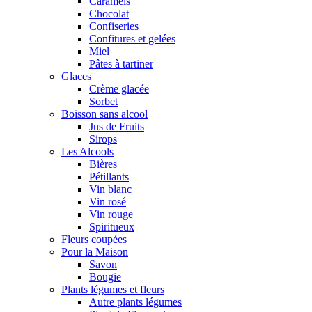
Caramels
Chocolat
Confiseries
Confitures et gelées
Miel
Pâtes à tartiner
Glaces
Crème glacée
Sorbet
Boisson sans alcool
Jus de Fruits
Sirops
Les Alcools
Bières
Pétillants
Vin blanc
Vin rosé
Vin rouge
Spiritueux
Fleurs coupées
Pour la Maison
Savon
Bougie
Plants légumes et fleurs
Autre plants légumes