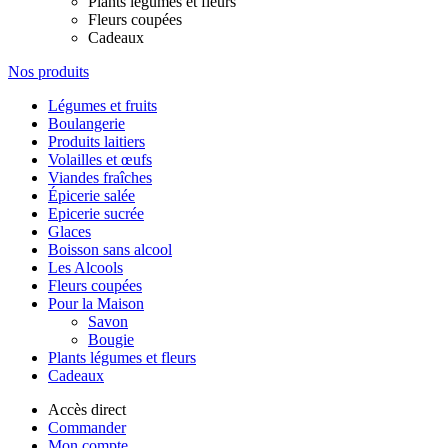
Plants légumes et fleurs
Fleurs coupées
Cadeaux
Nos produits
Légumes et fruits
Boulangerie
Produits laitiers
Volailles et œufs
Viandes fraîches
Épicerie salée
Epicerie sucrée
Glaces
Boisson sans alcool
Les Alcools
Fleurs coupées
Pour la Maison
Savon
Bougie
Plants légumes et fleurs
Cadeaux
Accès direct
Commander
Mon compte