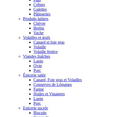
Crêpes
Galettes
Pâtisseries
Produits laitiers
Chèvre
Brebis
Vache
Volailles et œufs
Canard et foie gras
Volaille
Volaille festive
Viandes fraîches
Lapin
Ovin
Porc
Épicerie salée
Canard, Foie gras et Volailles
Conserves de Légumes
Farine
Huiles et Vinaigres
Lapin
Porc
Epicerie sucrée
Biscuits