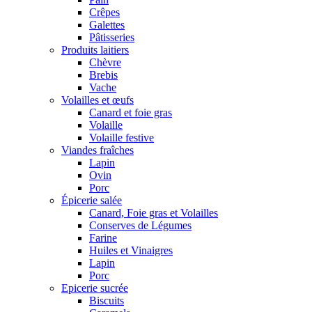
Crêpes
Galettes
Pâtisseries
Produits laitiers
Chèvre
Brebis
Vache
Volailles et œufs
Canard et foie gras
Volaille
Volaille festive
Viandes fraîches
Lapin
Ovin
Porc
Épicerie salée
Canard, Foie gras et Volailles
Conserves de Légumes
Farine
Huiles et Vinaigres
Lapin
Porc
Epicerie sucrée
Biscuits