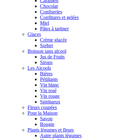
Caramels
Chocolat
Confiseries
Confitures et gelées
Miel
Pâtes à tartiner
Glaces
Crème glacée
Sorbet
Boisson sans alcool
Jus de Fruits
Sirops
Les Alcools
Bières
Pétillants
Vin blanc
Vin rosé
Vin rouge
Spiritueux
Fleurs coupées
Pour la Maison
Savon
Bougie
Plants légumes et fleurs
Autre plants légumes