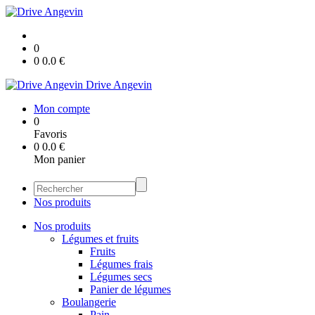
0
0
0.0
€
Drive Angevin
Mon compte
0
Favoris
0
0.0
€
Mon panier
Nos produits
Nos produits
Légumes et fruits
Fruits
Légumes frais
Légumes secs
Panier de légumes
Boulangerie
Pain