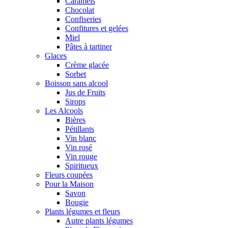
Caramels
Chocolat
Confiseries
Confitures et gelées
Miel
Pâtes à tartiner
Glaces
Crème glacée
Sorbet
Boisson sans alcool
Jus de Fruits
Sirops
Les Alcools
Bières
Pétillants
Vin blanc
Vin rosé
Vin rouge
Spiritueux
Fleurs coupées
Pour la Maison
Savon
Bougie
Plants légumes et fleurs
Autre plants légumes