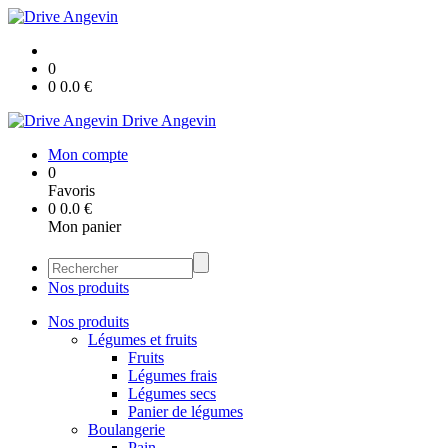
0
0
0.0
€
Drive Angevin
Mon compte
0
Favoris
0
0.0
€
Mon panier
Nos produits
Nos produits
Légumes et fruits
Fruits
Légumes frais
Légumes secs
Panier de légumes
Boulangerie
Pain