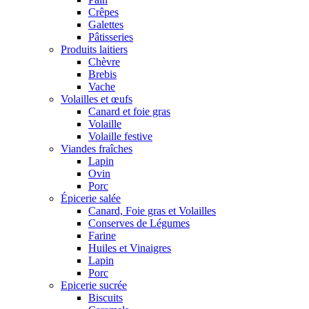
Crêpes
Galettes
Pâtisseries
Produits laitiers
Chèvre
Brebis
Vache
Volailles et œufs
Canard et foie gras
Volaille
Volaille festive
Viandes fraîches
Lapin
Ovin
Porc
Épicerie salée
Canard, Foie gras et Volailles
Conserves de Légumes
Farine
Huiles et Vinaigres
Lapin
Porc
Epicerie sucrée
Biscuits