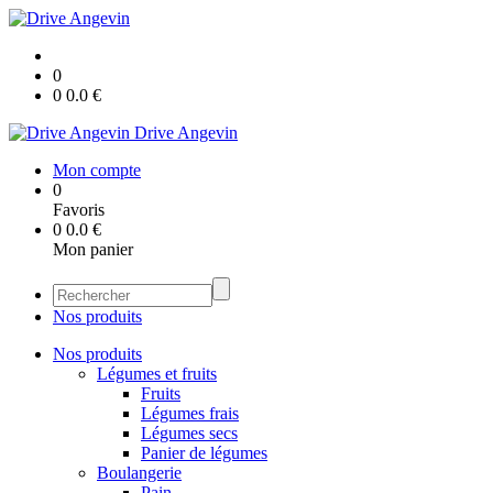
0
0
0.0
€
Drive Angevin
Mon compte
0
Favoris
0
0.0
€
Mon panier
Nos produits
Nos produits
Légumes et fruits
Fruits
Légumes frais
Légumes secs
Panier de légumes
Boulangerie
Pain