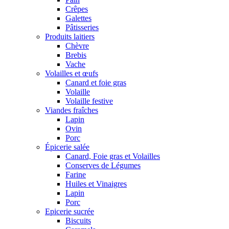
Crêpes
Galettes
Pâtisseries
Produits laitiers
Chèvre
Brebis
Vache
Volailles et œufs
Canard et foie gras
Volaille
Volaille festive
Viandes fraîches
Lapin
Ovin
Porc
Épicerie salée
Canard, Foie gras et Volailles
Conserves de Légumes
Farine
Huiles et Vinaigres
Lapin
Porc
Epicerie sucrée
Biscuits