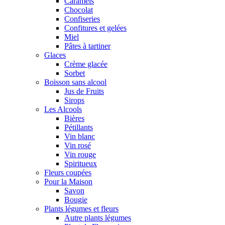
Caramels
Chocolat
Confiseries
Confitures et gelées
Miel
Pâtes à tartiner
Glaces
Crème glacée
Sorbet
Boisson sans alcool
Jus de Fruits
Sirops
Les Alcools
Bières
Pétillants
Vin blanc
Vin rosé
Vin rouge
Spiritueux
Fleurs coupées
Pour la Maison
Savon
Bougie
Plants légumes et fleurs
Autre plants légumes