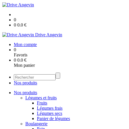
0
0
0.0
€
Drive Angevin
Mon compte
0
Favoris
0
0.0
€
Mon panier
Nos produits
Nos produits
Légumes et fruits
Fruits
Légumes frais
Légumes secs
Panier de légumes
Boulangerie
Pain