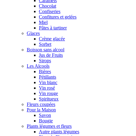
Caramels
Chocolat
Confiseries
Confitures et gelées
Miel
Pâtes à tartiner
Glaces
Crème glacée
Sorbet
Boisson sans alcool
Jus de Fruits
Sirops
Les Alcools
Bières
Pétillants
Vin blanc
Vin rosé
Vin rouge
Spiritueux
Fleurs coupées
Pour la Maison
Savon
Bougie
Plants légumes et fleurs
Autre plants légumes