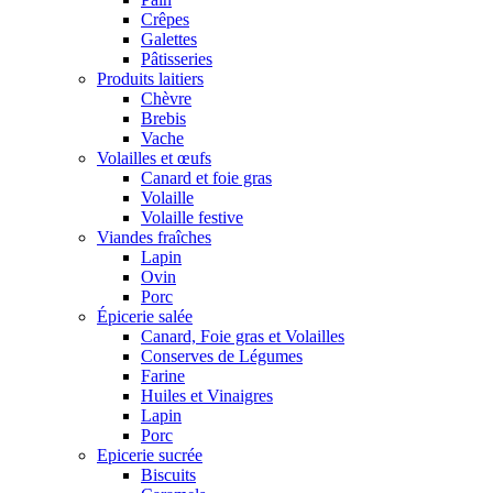
Crêpes
Galettes
Pâtisseries
Produits laitiers
Chèvre
Brebis
Vache
Volailles et œufs
Canard et foie gras
Volaille
Volaille festive
Viandes fraîches
Lapin
Ovin
Porc
Épicerie salée
Canard, Foie gras et Volailles
Conserves de Légumes
Farine
Huiles et Vinaigres
Lapin
Porc
Epicerie sucrée
Biscuits