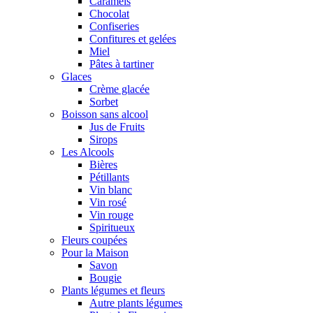
Caramels
Chocolat
Confiseries
Confitures et gelées
Miel
Pâtes à tartiner
Glaces
Crème glacée
Sorbet
Boisson sans alcool
Jus de Fruits
Sirops
Les Alcools
Bières
Pétillants
Vin blanc
Vin rosé
Vin rouge
Spiritueux
Fleurs coupées
Pour la Maison
Savon
Bougie
Plants légumes et fleurs
Autre plants légumes