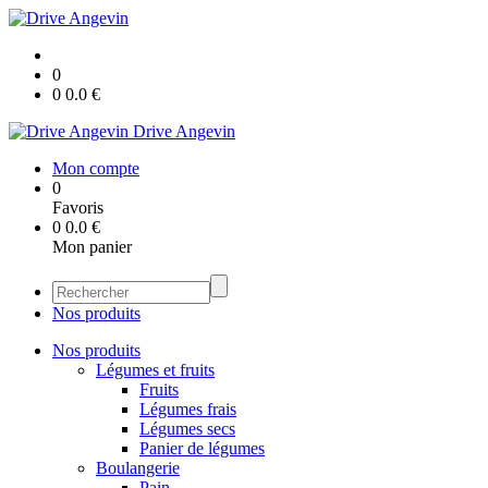
0
0
0.0
€
Drive Angevin
Mon compte
0
Favoris
0
0.0
€
Mon panier
Nos produits
Nos produits
Légumes et fruits
Fruits
Légumes frais
Légumes secs
Panier de légumes
Boulangerie
Pain