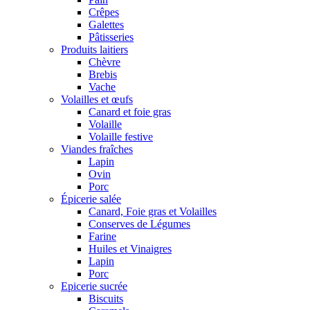
Crêpes
Galettes
Pâtisseries
Produits laitiers
Chèvre
Brebis
Vache
Volailles et œufs
Canard et foie gras
Volaille
Volaille festive
Viandes fraîches
Lapin
Ovin
Porc
Épicerie salée
Canard, Foie gras et Volailles
Conserves de Légumes
Farine
Huiles et Vinaigres
Lapin
Porc
Epicerie sucrée
Biscuits