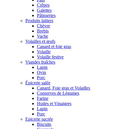
Crêpes
Galettes
Pâtisseries
Produits laitiers
Chèvre
Brebis
Vache
Volailles et œufs
Canard et foie gras
Volaille
Volaille festive
Viandes fraîches
Lapin
Ovin
Porc
Épicerie salée
Canard, Foie gras et Volailles
Conserves de Légumes
Farine
Huiles et Vinaigres
Lapin
Porc
Epicerie sucrée
Biscuits