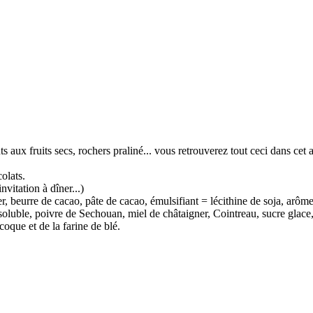
ts aux fruits secs, rochers praliné... vous retrouverez tout ceci dans c
olats.
vitation à dîner...)
er, beurre de cacao, pâte de cacao, émulsifiant = lécithine de soja, arôme
é soluble, poivre de Sechouan, miel de châtaigner, Cointreau, sucre glace
coque et de la farine de blé.