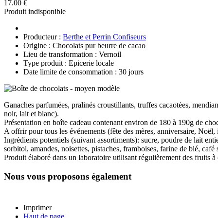
17.00 €
Produit indisponible
Producteur :
Berthe et Perrin Confiseurs
Origine : Chocolats pur beurre de cacao
Lieu de transformation : Vernoil
Type produit : Epicerie locale
Date limite de consommation : 30 jours
Ganaches parfumées, pralinés croustillants, truffes cacaotées, mendian
noir, lait et blanc).
Présentation en boîte cadeau contenant environ de 180 à 190g de choc
A offrir pour tous les événements (fête des mères, anniversaire, Noël, in
Ingrédients potentiels (suivant assortiments): sucre, poudre de lait enti
sorbitol, amandes, noisettes, pistaches, framboises, farine de blé, caf
Produit élaboré dans un laboratoire utilisant régulièrement des fruits à 
Nous vous proposons également
Imprimer
Haut de page