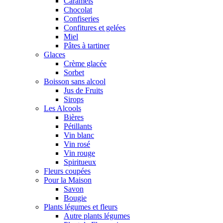
Caramels
Chocolat
Confiseries
Confitures et gelées
Miel
Pâtes à tartiner
Glaces
Crème glacée
Sorbet
Boisson sans alcool
Jus de Fruits
Sirops
Les Alcools
Bières
Pétillants
Vin blanc
Vin rosé
Vin rouge
Spiritueux
Fleurs coupées
Pour la Maison
Savon
Bougie
Plants légumes et fleurs
Autre plants légumes