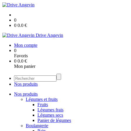
0
0
0.0
€
Drive Angevin
Mon compte
0
Favoris
0
0.0
€
Mon panier
Nos produits
Nos produits
Légumes et fruits
Fruits
Légumes frais
Légumes secs
Panier de légumes
Boulangerie
Pain