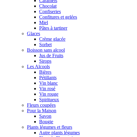
Caramels
Chocolat
Confiseries
Confitures et gelées
Miel
Pâtes à tartiner
Glaces
Crème glacée
Sorbet
Boisson sans alcool
Jus de Fruits
Sirops
Les Alcools
Bières
Pétillants
Vin blanc
Vin rosé
Vin rouge
Spiritueux
Fleurs coupées
Pour la Maison
Savon
Bougie
Plants légumes et fleurs
Autre plants légumes