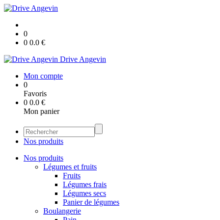
0
0
0.0
€
Drive Angevin
Mon compte
0
Favoris
0
0.0
€
Mon panier
Nos produits
Nos produits
Légumes et fruits
Fruits
Légumes frais
Légumes secs
Panier de légumes
Boulangerie
Pain