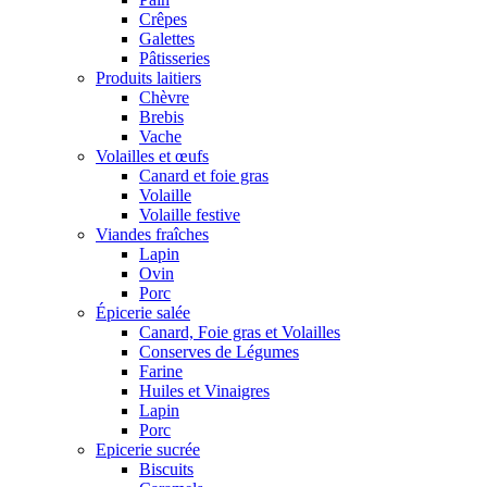
Crêpes
Galettes
Pâtisseries
Produits laitiers
Chèvre
Brebis
Vache
Volailles et œufs
Canard et foie gras
Volaille
Volaille festive
Viandes fraîches
Lapin
Ovin
Porc
Épicerie salée
Canard, Foie gras et Volailles
Conserves de Légumes
Farine
Huiles et Vinaigres
Lapin
Porc
Epicerie sucrée
Biscuits