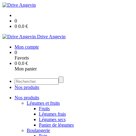
0
0
0.0
€
Drive Angevin
Mon compte
0
Favoris
0
0.0
€
Mon panier
Nos produits
Nos produits
Légumes et fruits
Fruits
Légumes frais
Légumes secs
Panier de légumes
Boulangerie
Pain