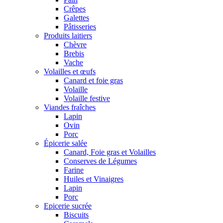
Crêpes
Galettes
Pâtisseries
Produits laitiers
Chèvre
Brebis
Vache
Volailles et œufs
Canard et foie gras
Volaille
Volaille festive
Viandes fraîches
Lapin
Ovin
Porc
Épicerie salée
Canard, Foie gras et Volailles
Conserves de Légumes
Farine
Huiles et Vinaigres
Lapin
Porc
Epicerie sucrée
Biscuits