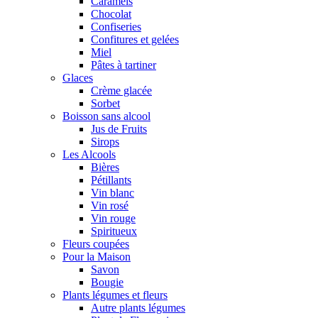
Caramels
Chocolat
Confiseries
Confitures et gelées
Miel
Pâtes à tartiner
Glaces
Crème glacée
Sorbet
Boisson sans alcool
Jus de Fruits
Sirops
Les Alcools
Bières
Pétillants
Vin blanc
Vin rosé
Vin rouge
Spiritueux
Fleurs coupées
Pour la Maison
Savon
Bougie
Plants légumes et fleurs
Autre plants légumes