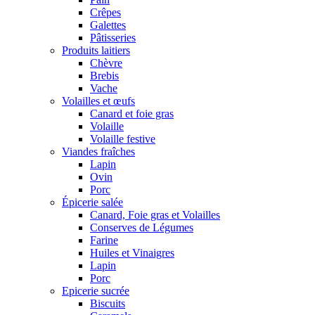
Crêpes
Galettes
Pâtisseries
Produits laitiers
Chèvre
Brebis
Vache
Volailles et œufs
Canard et foie gras
Volaille
Volaille festive
Viandes fraîches
Lapin
Ovin
Porc
Épicerie salée
Canard, Foie gras et Volailles
Conserves de Légumes
Farine
Huiles et Vinaigres
Lapin
Porc
Epicerie sucrée
Biscuits