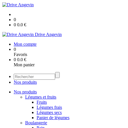
0
0
0.0
€
Drive Angevin
Mon compte
0
Favoris
0
0.0
€
Mon panier
Nos produits
Nos produits
Légumes et fruits
Fruits
Légumes frais
Légumes secs
Panier de légumes
Boulangerie
Pain