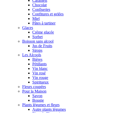
Caramels
Chocolat
Confiseries
Confitures et gelées
Miel
Pâtes à tartiner
Glaces
Crème glacée
Sorbet
Boisson sans alcool
Jus de Fruits
Sirops
Les Alcools
Bières
Pétillants
Vin blanc
Vin rosé
Vin rouge
Spiritueux
Fleurs coupées
Pour la Maison
Savon
Bougie
Plants légumes et fleurs
Autre plants légumes