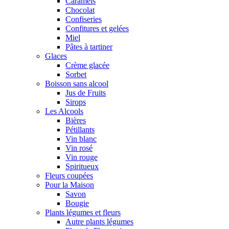
Caramels
Chocolat
Confiseries
Confitures et gelées
Miel
Pâtes à tartiner
Glaces
Crème glacée
Sorbet
Boisson sans alcool
Jus de Fruits
Sirops
Les Alcools
Bières
Pétillants
Vin blanc
Vin rosé
Vin rouge
Spiritueux
Fleurs coupées
Pour la Maison
Savon
Bougie
Plants légumes et fleurs
Autre plants légumes