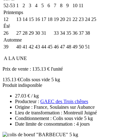
52-53
1
2
3
4
5
6
7
8
9
10
11
Printemps
12
13
14
15
16
17
18
19
20
21
22
23
24
25
Été
26
27
28
29
30
31
32
33
34
35
36
37
38
Automne
39
40
41
42
43
44
45
46
47
48
49
50
51
A LA UNE
Prix de vente :
135.13 € l'unité
135.13 €
Colis sous vide 5 kg
Produit indisponible
27.03 € / kg
Producteur :
GAEC des Trois chênes
Origine : France, Soulaines sur Aubance
Lieu de transformation : Montreuil Juigné
Conditionnement : Colis sous vide 5 kg
Date limite de consommation : 4 jours