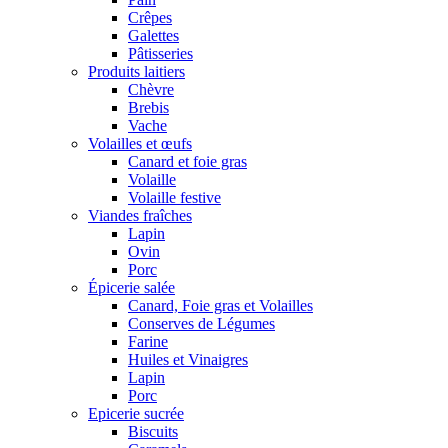
Crêpes
Galettes
Pâtisseries
Produits laitiers
Chèvre
Brebis
Vache
Volailles et œufs
Canard et foie gras
Volaille
Volaille festive
Viandes fraîches
Lapin
Ovin
Porc
Épicerie salée
Canard, Foie gras et Volailles
Conserves de Légumes
Farine
Huiles et Vinaigres
Lapin
Porc
Epicerie sucrée
Biscuits