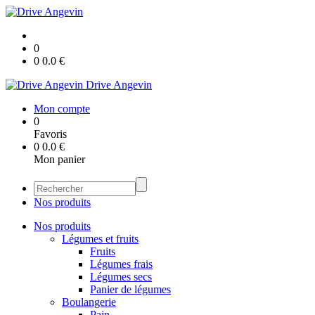
0
0
0.0
€
Drive Angevin
Mon compte
0
Favoris
0
0.0
€
Mon panier
Nos produits
Nos produits
Légumes et fruits
Fruits
Légumes frais
Légumes secs
Panier de légumes
Boulangerie
Pain