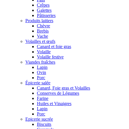
Crêpes
Galettes
Pâtisseries
Produits laitiers
Chèvre
Brebis
Vache
Volailles et œufs
Canard et foie gras
Volaille
Volaille festive
Viandes fraîches
Lapin
Ovin
Porc
Épicerie salée
Canard, Foie gras et Volailles
Conserves de Légumes
Farine
Huiles et Vinaigres
Lapin
Porc
Epicerie sucrée
Biscuits