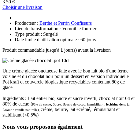
3.50 €
Choisir une livraison
Producteur :
Berthe et Perrin Confiseurs
Lieu de transformation : Vernoil le fourrier
Type produit : Surgelé
Date limite d'utilisation optimale : 60 jours
Produit commandable jusqu'à
1
jour(s) avant la livraison
Une crème glacée onctueuse faite avec le bon lait bio d'une ferme
voisine et du chocolat noir pour un dessert en version individuelle
Pot kraft et couvercle bioplastique recyclables contenant 80g de
glace
Ingrédients : Lait entier bio, sucre et sucre inverti, chocolat noir 64 et
80% de cacao (
Pâte de cacao, Sucre, Beurre de cacao, Emulsifiant :
lécithine de soja
,
crème, beurre, lait écrémé, émulsifiant et
Arôme : vanille naturelle),
stabilisant (<0.5%)
Nous vous proposons également