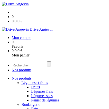
0
0
0.0
€
Drive Angevin
Mon compte
0
Favoris
0
0.0
€
Mon panier
Nos produits
Nos produits
Légumes et fruits
Fruits
Légumes frais
Légumes secs
Panier de légumes
Boulangerie
Pain