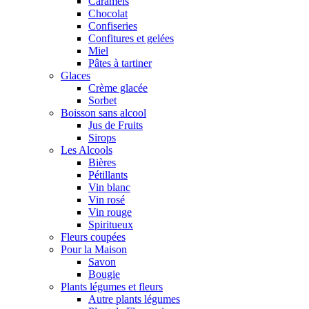
Caramels
Chocolat
Confiseries
Confitures et gelées
Miel
Pâtes à tartiner
Glaces
Crème glacée
Sorbet
Boisson sans alcool
Jus de Fruits
Sirops
Les Alcools
Bières
Pétillants
Vin blanc
Vin rosé
Vin rouge
Spiritueux
Fleurs coupées
Pour la Maison
Savon
Bougie
Plants légumes et fleurs
Autre plants légumes