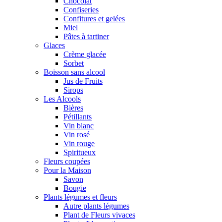
Chocolat
Confiseries
Confitures et gelées
Miel
Pâtes à tartiner
Glaces
Crème glacée
Sorbet
Boisson sans alcool
Jus de Fruits
Sirops
Les Alcools
Bières
Pétillants
Vin blanc
Vin rosé
Vin rouge
Spiritueux
Fleurs coupées
Pour la Maison
Savon
Bougie
Plants légumes et fleurs
Autre plants légumes
Plant de Fleurs vivaces