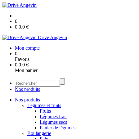
0
0
0.0
€
Drive Angevin
Mon compte
0
Favoris
0
0.0
€
Mon panier
Nos produits
Nos produits
Légumes et fruits
Fruits
Légumes frais
Légumes secs
Panier de légumes
Boulangerie
Pain