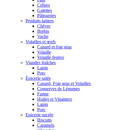
Crêpes
Galettes
Pâtisseries
Produits laitiers
Chèvre
Brebis
Vache
Volailles et œufs
Canard et foie gras
Volaille
Volaille festive
Viandes fraîches
Lapin
Porc
Épicerie salée
Canard, Foie gras et Volailles
Conserves de Légumes
Farine
Huiles et Vinaigres
Lapin
Porc
Epicerie sucrée
Biscuits
Caramels