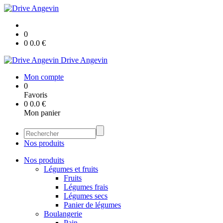
0
0
0.0
€
Drive Angevin
Mon compte
0
Favoris
0
0.0
€
Mon panier
Nos produits
Nos produits
Légumes et fruits
Fruits
Légumes frais
Légumes secs
Panier de légumes
Boulangerie
Pain