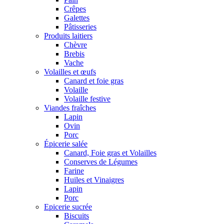
Crêpes
Galettes
Pâtisseries
Produits laitiers
Chèvre
Brebis
Vache
Volailles et œufs
Canard et foie gras
Volaille
Volaille festive
Viandes fraîches
Lapin
Ovin
Porc
Épicerie salée
Canard, Foie gras et Volailles
Conserves de Légumes
Farine
Huiles et Vinaigres
Lapin
Porc
Epicerie sucrée
Biscuits