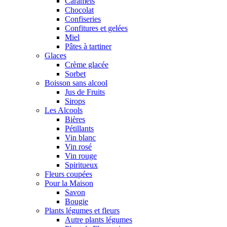
Caramels
Chocolat
Confiseries
Confitures et gelées
Miel
Pâtes à tartiner
Glaces
Crème glacée
Sorbet
Boisson sans alcool
Jus de Fruits
Sirops
Les Alcools
Bières
Pétillants
Vin blanc
Vin rosé
Vin rouge
Spiritueux
Fleurs coupées
Pour la Maison
Savon
Bougie
Plants légumes et fleurs
Autre plants légumes