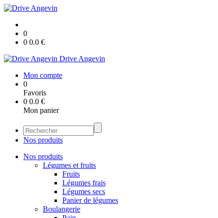
0
0
0.0
€
Drive Angevin
Mon compte
0
Favoris
0
0.0
€
Mon panier
Nos produits
Nos produits
Légumes et fruits
Fruits
Légumes frais
Légumes secs
Panier de légumes
Boulangerie
Pain