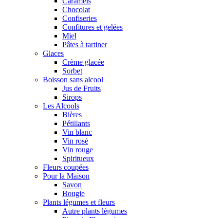
Caramels
Chocolat
Confiseries
Confitures et gelées
Miel
Pâtes à tartiner
Glaces
Crème glacée
Sorbet
Boisson sans alcool
Jus de Fruits
Sirops
Les Alcools
Bières
Pétillants
Vin blanc
Vin rosé
Vin rouge
Spiritueux
Fleurs coupées
Pour la Maison
Savon
Bougie
Plants légumes et fleurs
Autre plants légumes