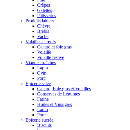
Crêpes
Galettes
Pâtisseries
Produits laitiers
Chèvre
Brebis
Vache
Volailles et œufs
Canard et foie gras
Volaille
Volaille festive
Viandes fraîches
Lapin
Ovin
Porc
Épicerie salée
Canard, Foie gras et Volailles
Conserves de Légumes
Farine
Huiles et Vinaigres
Lapin
Porc
Epicerie sucrée
Biscuits