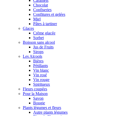
Caramels
Chocolat
Confiseries
Confitures et gelées
Miel
Pâtes à tartiner
Glaces
Crème glacée
Sorbet
Boisson sans alcool
Jus de Fruits
Sirops
Les Alcools
Bières
Pétillants
Vin blanc
Vin rosé
Vin rouge
Spiritueux
Fleurs coupées
Pour la Maison
Savon
Bougie
Plants légumes et fleurs
Autre plants légumes