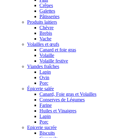
Crêpes
Galettes
Pâtisseries
Produits laitiers
Chèvre
Brebis
Vache
Volailles et œufs
Canard et foie gras
Volaille
Volaille festive
Viandes fraîches
Lapin
Ovin
Porc
Épicerie salée
Canard, Foie gras et Volailles
Conserves de Légumes
Farine
Huiles et Vinaigres
Lapin
Porc
Epicerie sucrée
Biscuits