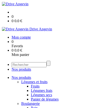
0
0
0.0
€
Drive Angevin
Mon compte
0
Favoris
0
0.0
€
Mon panier
Nos produits
Nos produits
Légumes et fruits
Fruits
Légumes frais
Légumes secs
Panier de légumes
Boulangerie
Pain