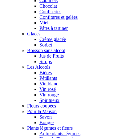
Caramels
Chocolat
Confiseries
Confitures et gelées
Miel
Pâtes à tartiner
Glaces
Crème glacée
Sorbet
Boisson sans alcool
Jus de Fruits
Sirops
Les Alcools
Bières
Pétillants
Vin blanc
Vin rosé
Vin rouge
Spiritueux
Fleurs coupées
Pour la Maison
Savon
Bougie
Plants légumes et fleurs
Autre plants légumes