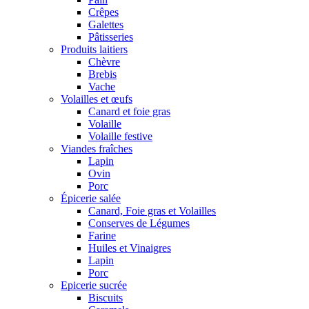
Crêpes
Galettes
Pâtisseries
Produits laitiers
Chèvre
Brebis
Vache
Volailles et œufs
Canard et foie gras
Volaille
Volaille festive
Viandes fraîches
Lapin
Ovin
Porc
Épicerie salée
Canard, Foie gras et Volailles
Conserves de Légumes
Farine
Huiles et Vinaigres
Lapin
Porc
Epicerie sucrée
Biscuits