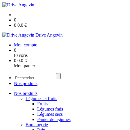
0
0
0.0
€
Drive Angevin
Mon compte
0
Favoris
0
0.0
€
Mon panier
Nos produits
Nos produits
Légumes et fruits
Fruits
Légumes frais
Légumes secs
Panier de légumes
Boulangerie
Pain