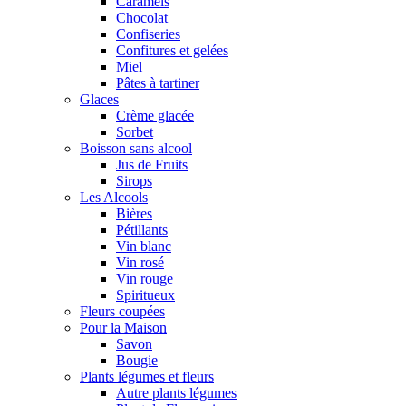
Caramels
Chocolat
Confiseries
Confitures et gelées
Miel
Pâtes à tartiner
Glaces
Crème glacée
Sorbet
Boisson sans alcool
Jus de Fruits
Sirops
Les Alcools
Bières
Pétillants
Vin blanc
Vin rosé
Vin rouge
Spiritueux
Fleurs coupées
Pour la Maison
Savon
Bougie
Plants légumes et fleurs
Autre plants légumes