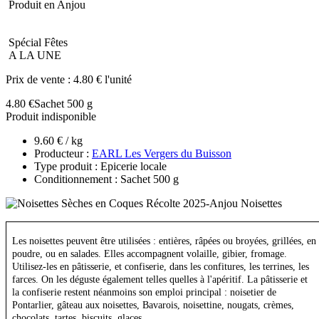
Produit en Anjou
Spécial Fêtes
A LA UNE
Prix de vente :
4.80 € l'unité
4.80 €
Sachet 500 g
Produit indisponible
9.60 € / kg
Producteur :
EARL Les Vergers du Buisson
Type produit : Epicerie locale
Conditionnement : Sachet 500 g
Les noisettes peuvent être utilisées : entières, râpées ou broyées, grillées, en
poudre, ou en salades. Elles accompagnent volaille, gibier, fromage.
Utilisez-les en pâtisserie, et confiserie, dans les confitures, les terrines, les
farces. On les déguste également telles quelles à l'apéritif. La pâtisserie et
la confiserie restent néanmoins son emploi principal : noisetier de
Pontarlier, gâteau aux noisettes, Bavarois, noisettine, nougats, crèmes,
chocolats, tartes, biscuits, glaces.