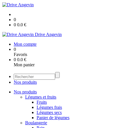
0
0
0.0
€
Drive Angevin
Mon compte
0
Favoris
0
0.0
€
Mon panier
Nos produits
Nos produits
Légumes et fruits
Fruits
Légumes frais
Légumes secs
Panier de légumes
Boulangerie
Pain