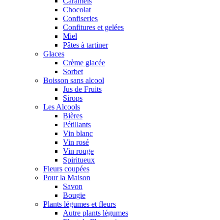
Caramels
Chocolat
Confiseries
Confitures et gelées
Miel
Pâtes à tartiner
Glaces
Crème glacée
Sorbet
Boisson sans alcool
Jus de Fruits
Sirops
Les Alcools
Bières
Pétillants
Vin blanc
Vin rosé
Vin rouge
Spiritueux
Fleurs coupées
Pour la Maison
Savon
Bougie
Plants légumes et fleurs
Autre plants légumes