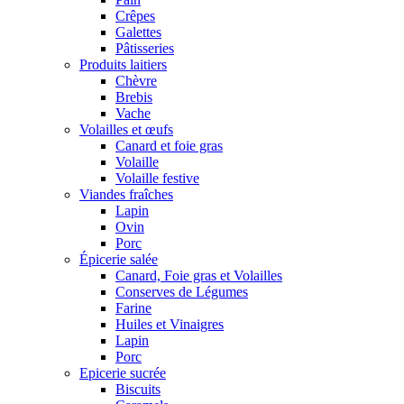
Crêpes
Galettes
Pâtisseries
Produits laitiers
Chèvre
Brebis
Vache
Volailles et œufs
Canard et foie gras
Volaille
Volaille festive
Viandes fraîches
Lapin
Ovin
Porc
Épicerie salée
Canard, Foie gras et Volailles
Conserves de Légumes
Farine
Huiles et Vinaigres
Lapin
Porc
Epicerie sucrée
Biscuits