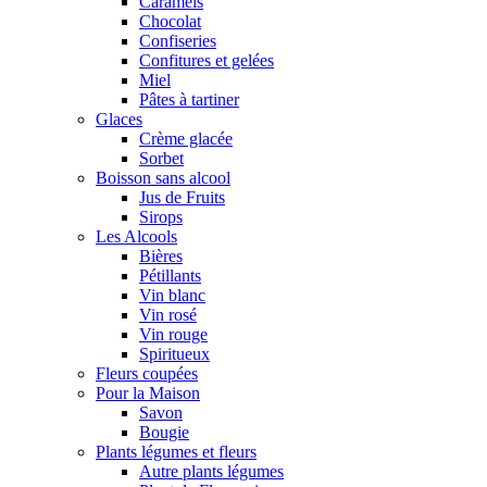
Caramels
Chocolat
Confiseries
Confitures et gelées
Miel
Pâtes à tartiner
Glaces
Crème glacée
Sorbet
Boisson sans alcool
Jus de Fruits
Sirops
Les Alcools
Bières
Pétillants
Vin blanc
Vin rosé
Vin rouge
Spiritueux
Fleurs coupées
Pour la Maison
Savon
Bougie
Plants légumes et fleurs
Autre plants légumes