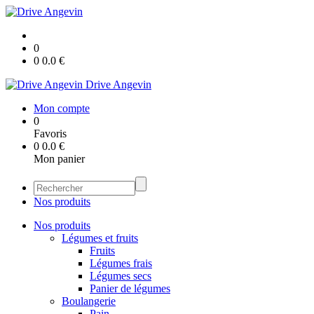
0
0
0.0
€
Drive Angevin
Mon compte
0
Favoris
0
0.0
€
Mon panier
Nos produits
Nos produits
Légumes et fruits
Fruits
Légumes frais
Légumes secs
Panier de légumes
Boulangerie
Pain