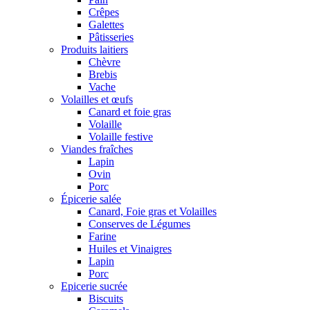
Crêpes
Galettes
Pâtisseries
Produits laitiers
Chèvre
Brebis
Vache
Volailles et œufs
Canard et foie gras
Volaille
Volaille festive
Viandes fraîches
Lapin
Ovin
Porc
Épicerie salée
Canard, Foie gras et Volailles
Conserves de Légumes
Farine
Huiles et Vinaigres
Lapin
Porc
Epicerie sucrée
Biscuits