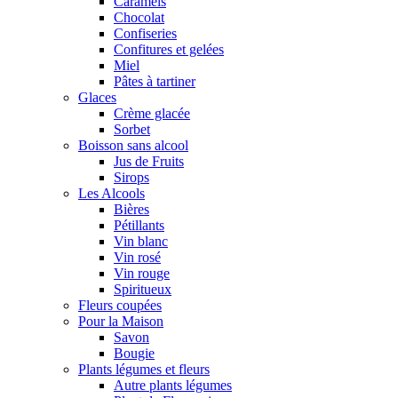
Caramels
Chocolat
Confiseries
Confitures et gelées
Miel
Pâtes à tartiner
Glaces
Crème glacée
Sorbet
Boisson sans alcool
Jus de Fruits
Sirops
Les Alcools
Bières
Pétillants
Vin blanc
Vin rosé
Vin rouge
Spiritueux
Fleurs coupées
Pour la Maison
Savon
Bougie
Plants légumes et fleurs
Autre plants légumes