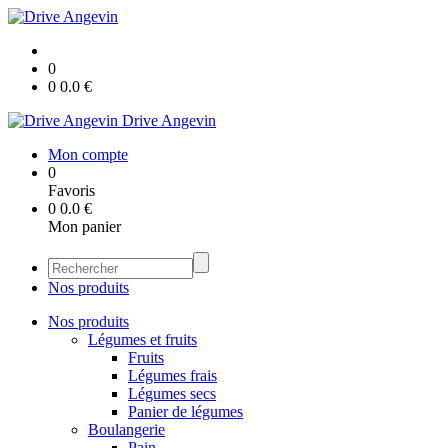
0
0
0.0
€
Drive Angevin
Mon compte
0
Favoris
0
0.0
€
Mon panier
Nos produits
Nos produits
Légumes et fruits
Fruits
Légumes frais
Légumes secs
Panier de légumes
Boulangerie
Pain