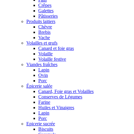
Crêpes
Galettes
Pâtisseries
Produits laitiers
Chèvre
Brebis
Vache
Volailles et œufs
Canard et foie gras
Volaille
Volaille festive
Viandes fraîches
Lapin
Ovin
Porc
Épicerie salée
Canard, Foie gras et Volailles
Conserves de Légumes
Farine
Huiles et Vinaigres
Lapin
Porc
Epicerie sucrée
Biscuits