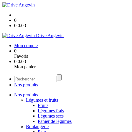
0
0
0.0
€
Drive Angevin
Mon compte
0
Favoris
0
0.0
€
Mon panier
Nos produits
Nos produits
Légumes et fruits
Fruits
Légumes frais
Légumes secs
Panier de légumes
Boulangerie
Pain