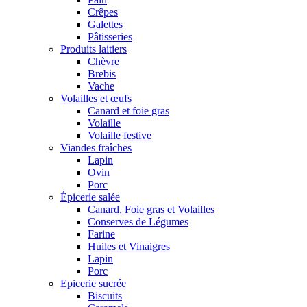
Crêpes
Galettes
Pâtisseries
Produits laitiers
Chèvre
Brebis
Vache
Volailles et œufs
Canard et foie gras
Volaille
Volaille festive
Viandes fraîches
Lapin
Ovin
Porc
Épicerie salée
Canard, Foie gras et Volailles
Conserves de Légumes
Farine
Huiles et Vinaigres
Lapin
Porc
Epicerie sucrée
Biscuits