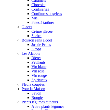
Caramels
Chocolat
Confiseries
Confitures et gelées
Miel
Pâtes à tartiner
Glaces
Crème glacée
Sorbet
Boisson sans alcool
Jus de Fruits
Sirops
Les Alcools
Bières
Pétillants
Vin blanc
Vin rosé
Vin rouge
Spiritueux
Fleurs coupées
Pour la Maison
Savon
Bougie
Plants légumes et fleurs
Autre plants légumes