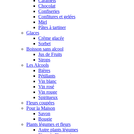
Caramels
Chocolat
Confiseries
Confitures et gelées
Miel
Pâtes à tartiner
Glaces
Crème glacée
Sorbet
Boisson sans alcool
Jus de Fruits
Sirops
Les Alcools
Bières
Pétillants
Vin blanc
Vin rosé
Vin rouge
Spiritueux
Fleurs coupées
Pour la Maison
Savon
Bougie
Plants légumes et fleurs
Autre plants légumes