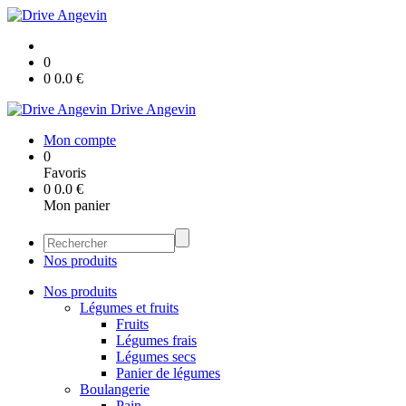
0
0
0.0
€
Drive Angevin
Mon compte
0
Favoris
0
0.0
€
Mon panier
Nos produits
Nos produits
Légumes et fruits
Fruits
Légumes frais
Légumes secs
Panier de légumes
Boulangerie
Pain