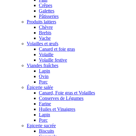
Crêpes
Galettes
Pâtisseries
Produits laitiers
Chèvre
Brebis
Vache
Volailles et œufs
Canard et foie gras
Volaille
Volaille festive
Viandes fraîches
Lapin
Ovin
Porc
Épicerie salée
Canard, Foie gras et Volailles
Conserves de Légumes
Farine
Huiles et Vinaigres
Lapin
Porc
Epicerie sucrée
Biscuits