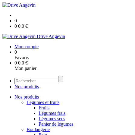
0
0
0.0
€
Drive Angevin
Mon compte
0
Favoris
0
0.0
€
Mon panier
Nos produits
Nos produits
Légumes et fruits
Fruits
Légumes frais
Légumes secs
Panier de légumes
Boulangerie
Pain