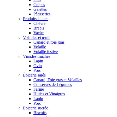
Crêpes
Galettes
Pâtisseries
Produits laitiers
Chèvre
Brebis
Vache
Volailles et œufs
Canard et foie gras
Volaille
Volaille festive
Viandes fraîches
Lapin
Ovin
Porc
Épicerie salée
Canard, Foie gras et Volailles
Conserves de Légumes
Farine
Huiles et Vinaigres
Lapin
Porc
Epicerie sucrée
Biscuits