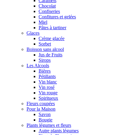
Caramels
Chocolat
Confiseries
Confitures et gelées
Miel
Pâtes à tartiner
Glaces
Crème glacée
Sorbet
Boisson sans alcool
Jus de Fruits
Sirops
Les Alcools
Bières
Pétillants
Vin blanc
Vin rosé
Vin rouge
Spiritueux
Fleurs coupées
Pour la Maison
Savon
Bougie
Plants légumes et fleurs
Autre plants légumes