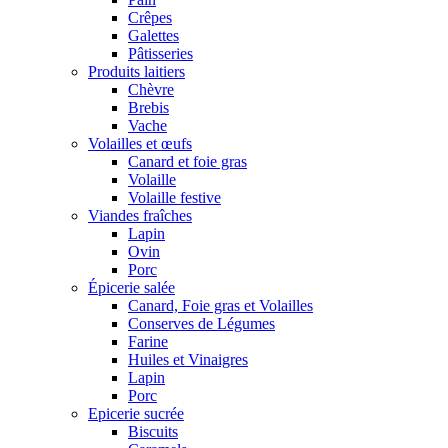
Crêpes
Galettes
Pâtisseries
Produits laitiers
Chèvre
Brebis
Vache
Volailles et œufs
Canard et foie gras
Volaille
Volaille festive
Viandes fraîches
Lapin
Ovin
Porc
Épicerie salée
Canard, Foie gras et Volailles
Conserves de Légumes
Farine
Huiles et Vinaigres
Lapin
Porc
Epicerie sucrée
Biscuits