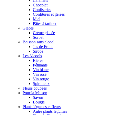
Caramels
Chocolat
Confiseries
Confitures et gelées
Miel
Pâtes à tartiner
Glaces
Crème glacée
Sorbet
Boisson sans alcool
Jus de Fruits
Sirops
Les Alcools
Bières
Pétillants
Vin blanc
Vin rosé
Vin rouge
Spiritueux
Fleurs coupées
Pour la Maison
Savon
Bougie
Plants légumes et fleurs
Autre plants légumes