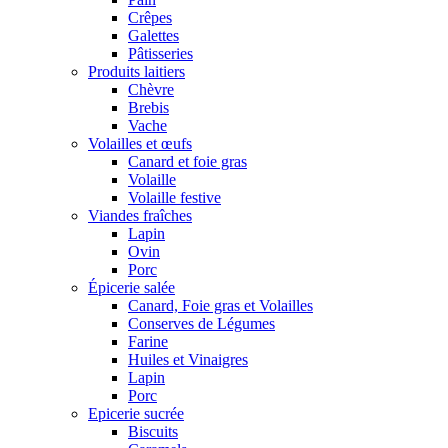
Crêpes
Galettes
Pâtisseries
Produits laitiers
Chèvre
Brebis
Vache
Volailles et œufs
Canard et foie gras
Volaille
Volaille festive
Viandes fraîches
Lapin
Ovin
Porc
Épicerie salée
Canard, Foie gras et Volailles
Conserves de Légumes
Farine
Huiles et Vinaigres
Lapin
Porc
Epicerie sucrée
Biscuits