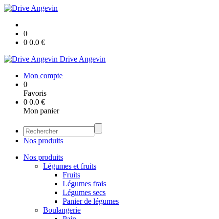
0
0
0.0
€
Drive Angevin
Mon compte
0
Favoris
0
0.0
€
Mon panier
Nos produits
Nos produits
Légumes et fruits
Fruits
Légumes frais
Légumes secs
Panier de légumes
Boulangerie
Pain