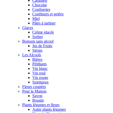
Caramels
Chocolat
Confiseries
Confitures et gelées
Miel
Pâtes à tartiner
Glaces
Crème glacée
Sorbet
Boisson sans alcool
Jus de Fruits
Sirops
Les Alcools
Bières
Pétillants
Vin blanc
Vin rosé
Vin rouge
Spiritueux
Fleurs coupées
Pour la Maison
Savon
Bougie
Plants légumes et fleurs
Autre plants légumes