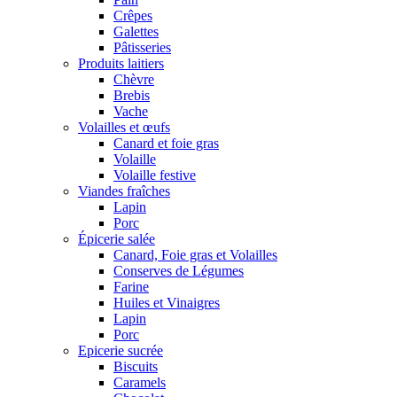
Crêpes
Galettes
Pâtisseries
Produits laitiers
Chèvre
Brebis
Vache
Volailles et œufs
Canard et foie gras
Volaille
Volaille festive
Viandes fraîches
Lapin
Porc
Épicerie salée
Canard, Foie gras et Volailles
Conserves de Légumes
Farine
Huiles et Vinaigres
Lapin
Porc
Epicerie sucrée
Biscuits
Caramels