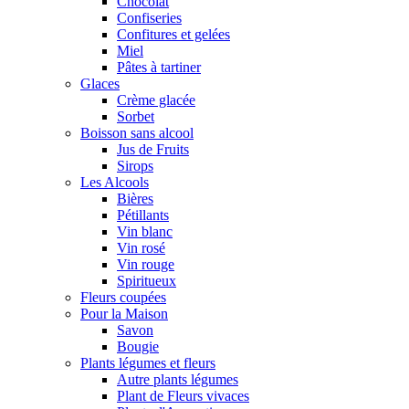
Chocolat
Confiseries
Confitures et gelées
Miel
Pâtes à tartiner
Glaces
Crème glacée
Sorbet
Boisson sans alcool
Jus de Fruits
Sirops
Les Alcools
Bières
Pétillants
Vin blanc
Vin rosé
Vin rouge
Spiritueux
Fleurs coupées
Pour la Maison
Savon
Bougie
Plants légumes et fleurs
Autre plants légumes
Plant de Fleurs vivaces