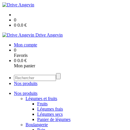
0
0
0.0
€
Drive Angevin
Mon compte
0
Favoris
0
0.0
€
Mon panier
Nos produits
Nos produits
Légumes et fruits
Fruits
Légumes frais
Légumes secs
Panier de légumes
Boulangerie
Pain