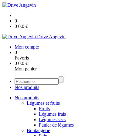
0
0
0.0
€
Drive Angevin
Mon compte
0
Favoris
0
0.0
€
Mon panier
Nos produits
Nos produits
Légumes et fruits
Fruits
Légumes frais
Légumes secs
Panier de légumes
Boulangerie
Pain