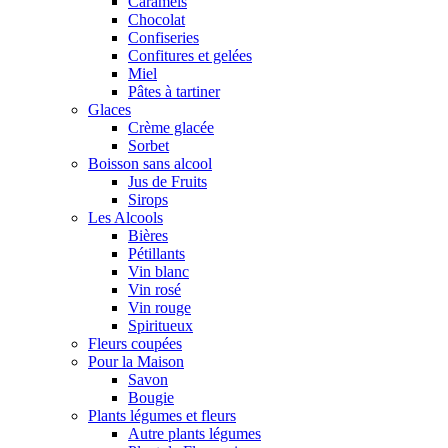
Caramels
Chocolat
Confiseries
Confitures et gelées
Miel
Pâtes à tartiner
Glaces
Crème glacée
Sorbet
Boisson sans alcool
Jus de Fruits
Sirops
Les Alcools
Bières
Pétillants
Vin blanc
Vin rosé
Vin rouge
Spiritueux
Fleurs coupées
Pour la Maison
Savon
Bougie
Plants légumes et fleurs
Autre plants légumes