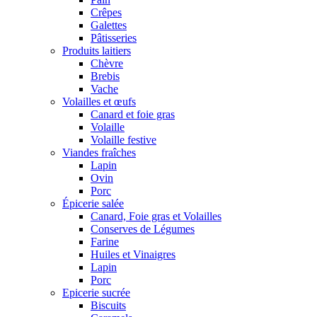
Crêpes
Galettes
Pâtisseries
Produits laitiers
Chèvre
Brebis
Vache
Volailles et œufs
Canard et foie gras
Volaille
Volaille festive
Viandes fraîches
Lapin
Ovin
Porc
Épicerie salée
Canard, Foie gras et Volailles
Conserves de Légumes
Farine
Huiles et Vinaigres
Lapin
Porc
Epicerie sucrée
Biscuits