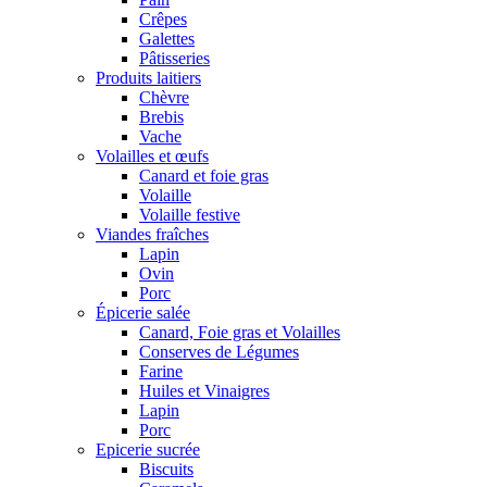
Crêpes
Galettes
Pâtisseries
Produits laitiers
Chèvre
Brebis
Vache
Volailles et œufs
Canard et foie gras
Volaille
Volaille festive
Viandes fraîches
Lapin
Ovin
Porc
Épicerie salée
Canard, Foie gras et Volailles
Conserves de Légumes
Farine
Huiles et Vinaigres
Lapin
Porc
Epicerie sucrée
Biscuits