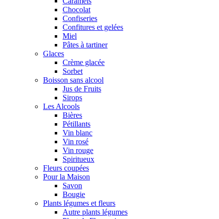
Caramels
Chocolat
Confiseries
Confitures et gelées
Miel
Pâtes à tartiner
Glaces
Crème glacée
Sorbet
Boisson sans alcool
Jus de Fruits
Sirops
Les Alcools
Bières
Pétillants
Vin blanc
Vin rosé
Vin rouge
Spiritueux
Fleurs coupées
Pour la Maison
Savon
Bougie
Plants légumes et fleurs
Autre plants légumes