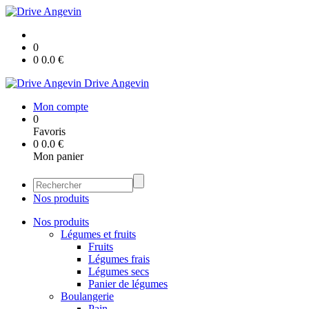
0
0
0.0
€
Drive Angevin
Mon compte
0
Favoris
0
0.0
€
Mon panier
Nos produits
Nos produits
Légumes et fruits
Fruits
Légumes frais
Légumes secs
Panier de légumes
Boulangerie
Pain