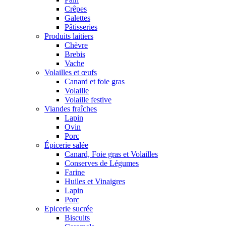
Crêpes
Galettes
Pâtisseries
Produits laitiers
Chèvre
Brebis
Vache
Volailles et œufs
Canard et foie gras
Volaille
Volaille festive
Viandes fraîches
Lapin
Ovin
Porc
Épicerie salée
Canard, Foie gras et Volailles
Conserves de Légumes
Farine
Huiles et Vinaigres
Lapin
Porc
Epicerie sucrée
Biscuits