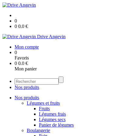
0
0
0.0
€
Drive Angevin
Mon compte
0
Favoris
0
0.0
€
Mon panier
Nos produits
Nos produits
Légumes et fruits
Fruits
Légumes frais
Légumes secs
Panier de légumes
Boulangerie
Pain