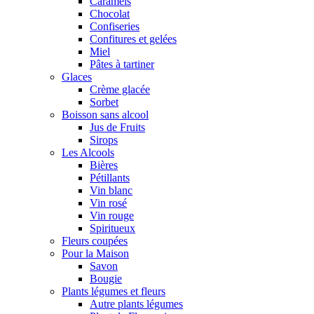
Caramels
Chocolat
Confiseries
Confitures et gelées
Miel
Pâtes à tartiner
Glaces
Crème glacée
Sorbet
Boisson sans alcool
Jus de Fruits
Sirops
Les Alcools
Bières
Pétillants
Vin blanc
Vin rosé
Vin rouge
Spiritueux
Fleurs coupées
Pour la Maison
Savon
Bougie
Plants légumes et fleurs
Autre plants légumes