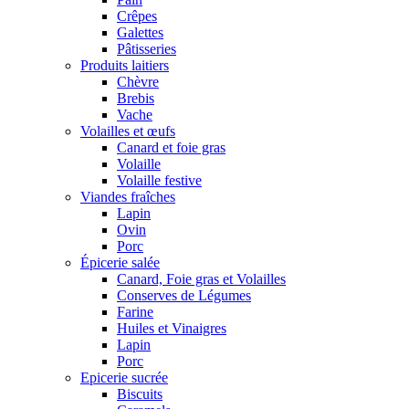
Crêpes
Galettes
Pâtisseries
Produits laitiers
Chèvre
Brebis
Vache
Volailles et œufs
Canard et foie gras
Volaille
Volaille festive
Viandes fraîches
Lapin
Ovin
Porc
Épicerie salée
Canard, Foie gras et Volailles
Conserves de Légumes
Farine
Huiles et Vinaigres
Lapin
Porc
Epicerie sucrée
Biscuits