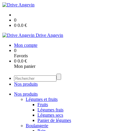
0
0
0.0
€
Drive Angevin
Mon compte
0
Favoris
0
0.0
€
Mon panier
Nos produits
Nos produits
Légumes et fruits
Fruits
Légumes frais
Légumes secs
Panier de légumes
Boulangerie
Pain