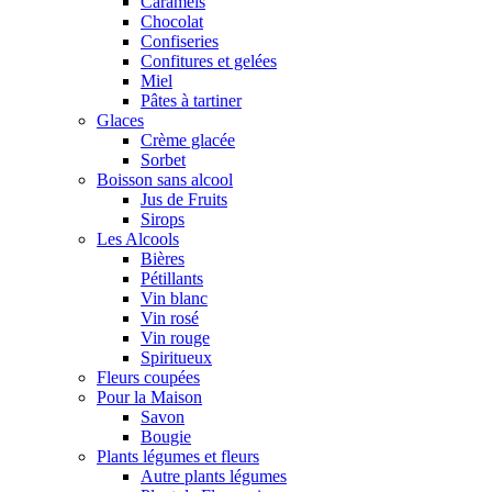
Caramels
Chocolat
Confiseries
Confitures et gelées
Miel
Pâtes à tartiner
Glaces
Crème glacée
Sorbet
Boisson sans alcool
Jus de Fruits
Sirops
Les Alcools
Bières
Pétillants
Vin blanc
Vin rosé
Vin rouge
Spiritueux
Fleurs coupées
Pour la Maison
Savon
Bougie
Plants légumes et fleurs
Autre plants légumes