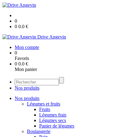
0
0
0.0
€
Drive Angevin
Mon compte
0
Favoris
0
0.0
€
Mon panier
Nos produits
Nos produits
Légumes et fruits
Fruits
Légumes frais
Légumes secs
Panier de légumes
Boulangerie
Pain