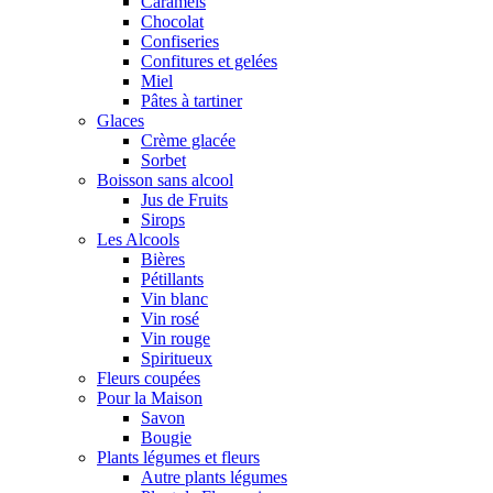
Caramels
Chocolat
Confiseries
Confitures et gelées
Miel
Pâtes à tartiner
Glaces
Crème glacée
Sorbet
Boisson sans alcool
Jus de Fruits
Sirops
Les Alcools
Bières
Pétillants
Vin blanc
Vin rosé
Vin rouge
Spiritueux
Fleurs coupées
Pour la Maison
Savon
Bougie
Plants légumes et fleurs
Autre plants légumes