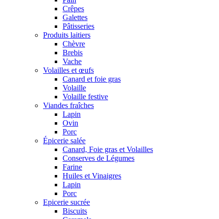
Crêpes
Galettes
Pâtisseries
Produits laitiers
Chèvre
Brebis
Vache
Volailles et œufs
Canard et foie gras
Volaille
Volaille festive
Viandes fraîches
Lapin
Ovin
Porc
Épicerie salée
Canard, Foie gras et Volailles
Conserves de Légumes
Farine
Huiles et Vinaigres
Lapin
Porc
Epicerie sucrée
Biscuits