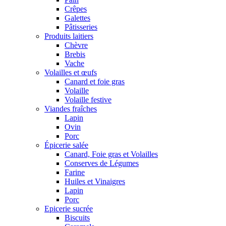
Crêpes
Galettes
Pâtisseries
Produits laitiers
Chèvre
Brebis
Vache
Volailles et œufs
Canard et foie gras
Volaille
Volaille festive
Viandes fraîches
Lapin
Ovin
Porc
Épicerie salée
Canard, Foie gras et Volailles
Conserves de Légumes
Farine
Huiles et Vinaigres
Lapin
Porc
Epicerie sucrée
Biscuits