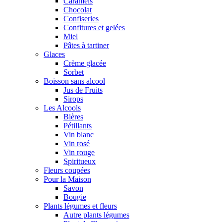
Caramels
Chocolat
Confiseries
Confitures et gelées
Miel
Pâtes à tartiner
Glaces
Crème glacée
Sorbet
Boisson sans alcool
Jus de Fruits
Sirops
Les Alcools
Bières
Pétillants
Vin blanc
Vin rosé
Vin rouge
Spiritueux
Fleurs coupées
Pour la Maison
Savon
Bougie
Plants légumes et fleurs
Autre plants légumes