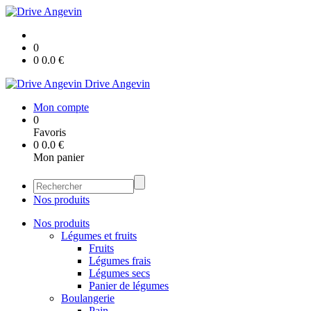
0
0
0.0
€
Drive Angevin
Mon compte
0
Favoris
0
0.0
€
Mon panier
Nos produits
Nos produits
Légumes et fruits
Fruits
Légumes frais
Légumes secs
Panier de légumes
Boulangerie
Pain