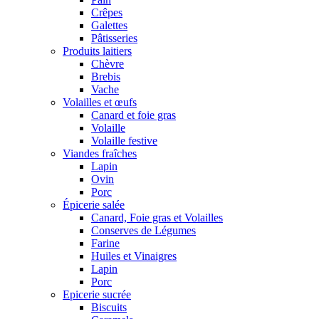
Crêpes
Galettes
Pâtisseries
Produits laitiers
Chèvre
Brebis
Vache
Volailles et œufs
Canard et foie gras
Volaille
Volaille festive
Viandes fraîches
Lapin
Ovin
Porc
Épicerie salée
Canard, Foie gras et Volailles
Conserves de Légumes
Farine
Huiles et Vinaigres
Lapin
Porc
Epicerie sucrée
Biscuits