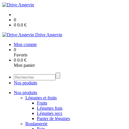
0
0
0.0
€
Drive Angevin
Mon compte
0
Favoris
0
0.0
€
Mon panier
Nos produits
Nos produits
Légumes et fruits
Fruits
Légumes frais
Légumes secs
Panier de légumes
Boulangerie
Pain