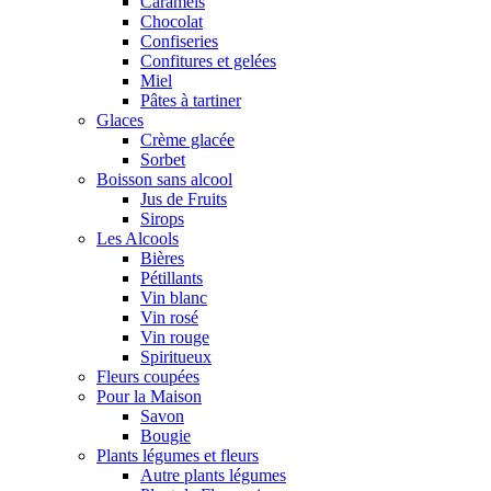
Caramels
Chocolat
Confiseries
Confitures et gelées
Miel
Pâtes à tartiner
Glaces
Crème glacée
Sorbet
Boisson sans alcool
Jus de Fruits
Sirops
Les Alcools
Bières
Pétillants
Vin blanc
Vin rosé
Vin rouge
Spiritueux
Fleurs coupées
Pour la Maison
Savon
Bougie
Plants légumes et fleurs
Autre plants légumes