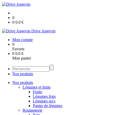
0
0
0.0
€
Drive Angevin
Mon compte
0
Favoris
0
0.0
€
Mon panier
Nos produits
Nos produits
Légumes et fruits
Fruits
Légumes frais
Légumes secs
Panier de légumes
Boulangerie
Pain