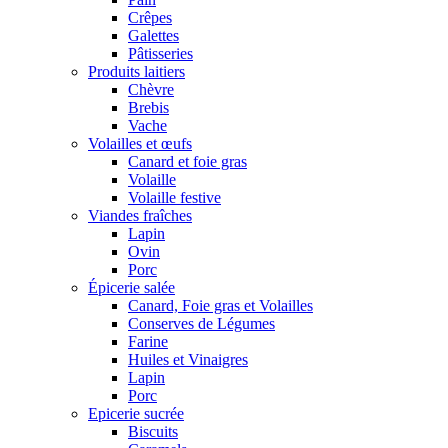
Crêpes
Galettes
Pâtisseries
Produits laitiers
Chèvre
Brebis
Vache
Volailles et œufs
Canard et foie gras
Volaille
Volaille festive
Viandes fraîches
Lapin
Ovin
Porc
Épicerie salée
Canard, Foie gras et Volailles
Conserves de Légumes
Farine
Huiles et Vinaigres
Lapin
Porc
Epicerie sucrée
Biscuits