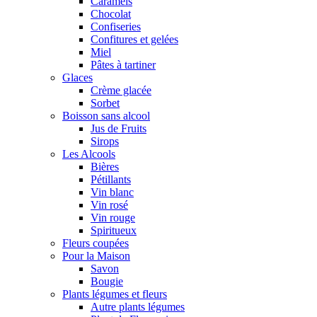
Caramels
Chocolat
Confiseries
Confitures et gelées
Miel
Pâtes à tartiner
Glaces
Crème glacée
Sorbet
Boisson sans alcool
Jus de Fruits
Sirops
Les Alcools
Bières
Pétillants
Vin blanc
Vin rosé
Vin rouge
Spiritueux
Fleurs coupées
Pour la Maison
Savon
Bougie
Plants légumes et fleurs
Autre plants légumes