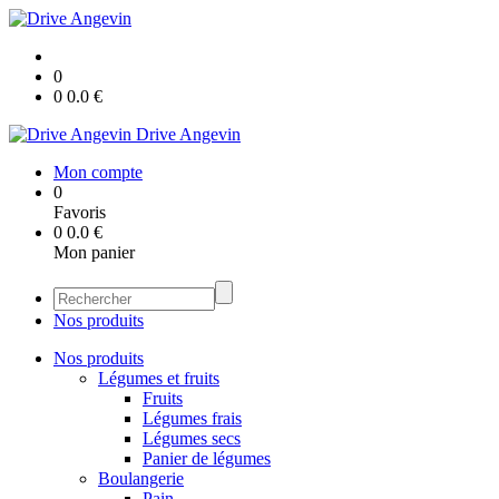
0
0
0.0
€
Drive Angevin
Mon compte
0
Favoris
0
0.0
€
Mon panier
Nos produits
Nos produits
Légumes et fruits
Fruits
Légumes frais
Légumes secs
Panier de légumes
Boulangerie
Pain