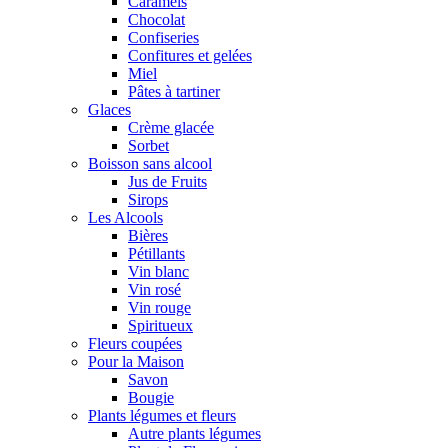
Caramels
Chocolat
Confiseries
Confitures et gelées
Miel
Pâtes à tartiner
Glaces
Crème glacée
Sorbet
Boisson sans alcool
Jus de Fruits
Sirops
Les Alcools
Bières
Pétillants
Vin blanc
Vin rosé
Vin rouge
Spiritueux
Fleurs coupées
Pour la Maison
Savon
Bougie
Plants légumes et fleurs
Autre plants légumes