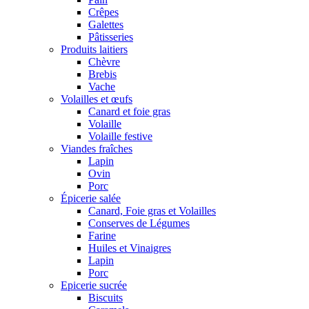
Crêpes
Galettes
Pâtisseries
Produits laitiers
Chèvre
Brebis
Vache
Volailles et œufs
Canard et foie gras
Volaille
Volaille festive
Viandes fraîches
Lapin
Ovin
Porc
Épicerie salée
Canard, Foie gras et Volailles
Conserves de Légumes
Farine
Huiles et Vinaigres
Lapin
Porc
Epicerie sucrée
Biscuits