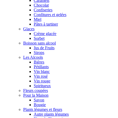
Caramels
Chocolat
Confiseries
Confitures et gelées
Miel
Pâtes à tartiner
Glaces
Crème glacée
Sorbet
Boisson sans alcool
Jus de Fruits
Sirops
Les Alcools
Bières
Pétillants
Vin blanc
Vin rosé
Vin rouge
Spiritueux
Fleurs coupées
Pour la Maison
Savon
Bougie
Plants légumes et fleurs
Autre plants légumes