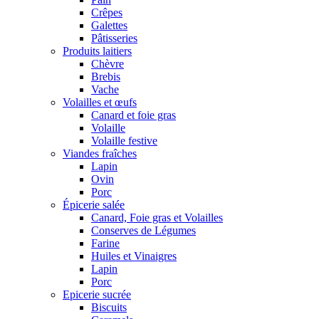
Crêpes
Galettes
Pâtisseries
Produits laitiers
Chèvre
Brebis
Vache
Volailles et œufs
Canard et foie gras
Volaille
Volaille festive
Viandes fraîches
Lapin
Ovin
Porc
Épicerie salée
Canard, Foie gras et Volailles
Conserves de Légumes
Farine
Huiles et Vinaigres
Lapin
Porc
Epicerie sucrée
Biscuits