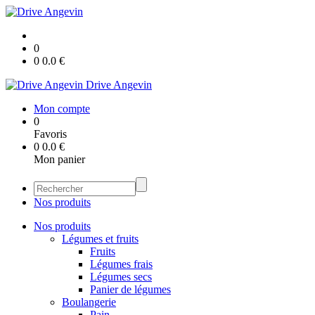
0
0
0.0
€
Drive Angevin
Mon compte
0
Favoris
0
0.0
€
Mon panier
Nos produits
Nos produits
Légumes et fruits
Fruits
Légumes frais
Légumes secs
Panier de légumes
Boulangerie
Pain