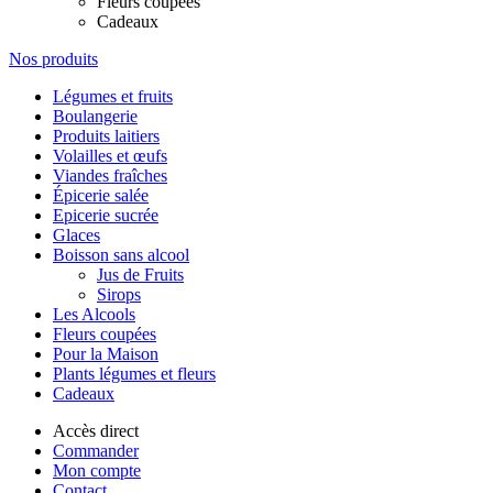
Fleurs coupées
Cadeaux
Nos produits
Légumes et fruits
Boulangerie
Produits laitiers
Volailles et œufs
Viandes fraîches
Épicerie salée
Epicerie sucrée
Glaces
Boisson sans alcool
Jus de Fruits
Sirops
Les Alcools
Fleurs coupées
Pour la Maison
Plants légumes et fleurs
Cadeaux
Accès direct
Commander
Mon compte
Contact