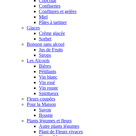
Chocolat
Confiseries
Confitures et gelées
Miel
Pâtes à tartiner
Glaces
Crème glacée
Sorbet
Boisson sans alcool
Jus de Fruits
Sirops
Les Alcools
Bières
Pétillants
Vin blanc
Vin rosé
Vin rouge
Spiritueux
Fleurs coupées
Pour la Maison
Savon
Bougie
Plants légumes et fleurs
Autre plants légumes
Plant de Fleurs vivaces