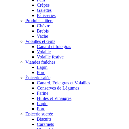
Crêpes
Galettes
Pâtisseries
Produits laitiers
Chèvre
Brebis
Vache
Volailles et œufs
Canard et foie gras
Volaille
Volaille festive
Viandes fraîches
Lapin
Porc
Épicerie salée
Canard, Foie gras et Volailles
Conserves de Légumes
Farine
Huiles et Vinaigres
Lapin
Porc
Epicerie sucrée
Biscuits
Caramels