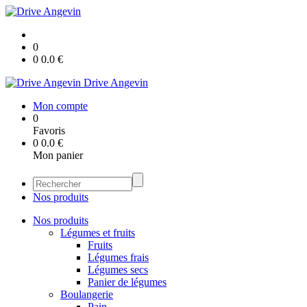
0
0
0.0
€
Drive Angevin
Mon compte
0
Favoris
0
0.0
€
Mon panier
Nos produits
Nos produits
Légumes et fruits
Fruits
Légumes frais
Légumes secs
Panier de légumes
Boulangerie
Pain