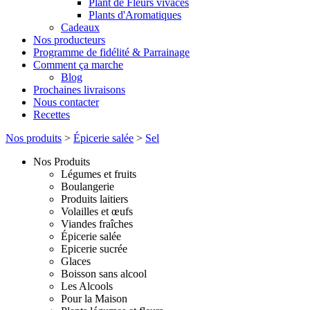
Plant de Fleurs vivaces
Plants d'Aromatiques
Cadeaux
Nos producteurs
Programme de fidélité & Parrainage
Comment ça marche
Blog
Prochaines livraisons
Nous contacter
Recettes
Nos produits
>
Épicerie salée
>
Sel
Nos Produits
Légumes et fruits
Boulangerie
Produits laitiers
Volailles et œufs
Viandes fraîches
Épicerie salée
Epicerie sucrée
Glaces
Boisson sans alcool
Les Alcools
Pour la Maison