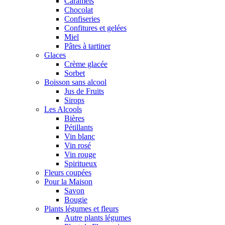
Caramels
Chocolat
Confiseries
Confitures et gelées
Miel
Pâtes à tartiner
Glaces
Crème glacée
Sorbet
Boisson sans alcool
Jus de Fruits
Sirops
Les Alcools
Bières
Pétillants
Vin blanc
Vin rosé
Vin rouge
Spiritueux
Fleurs coupées
Pour la Maison
Savon
Bougie
Plants légumes et fleurs
Autre plants légumes