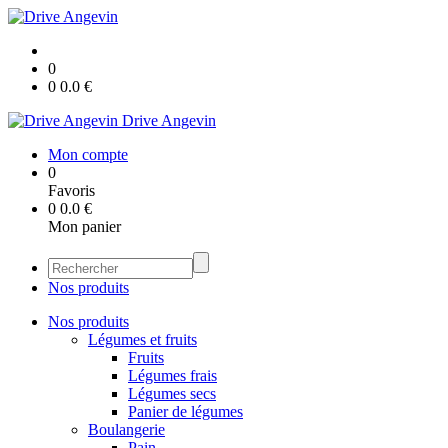
0
0
0.0
€
Drive Angevin
Mon compte
0
Favoris
0
0.0
€
Mon panier
Nos produits
Nos produits
Légumes et fruits
Fruits
Légumes frais
Légumes secs
Panier de légumes
Boulangerie
Pain