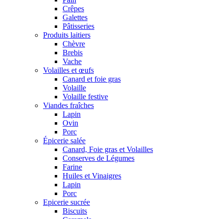
Crêpes
Galettes
Pâtisseries
Produits laitiers
Chèvre
Brebis
Vache
Volailles et œufs
Canard et foie gras
Volaille
Volaille festive
Viandes fraîches
Lapin
Ovin
Porc
Épicerie salée
Canard, Foie gras et Volailles
Conserves de Légumes
Farine
Huiles et Vinaigres
Lapin
Porc
Epicerie sucrée
Biscuits