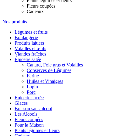
Plants légumes et fleurs
Fleurs coupées
Cadeaux
Nos produits
Légumes et fruits
Boulangerie
Produits laitiers
Volailles et œufs
Viandes fraîches
Épicerie salée
Canard, Foie gras et Volailles
Conserves de Légumes
Farine
Huiles et Vinaigres
Lapin
Porc
Epicerie sucrée
Glaces
Boisson sans alcool
Les Alcools
Fleurs coupées
Pour la Maison
Plants légumes et fleurs
Cadeaux