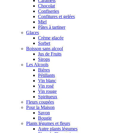
Caramels
Chocolat
Confiseries
Confitures et gelées
Miel
Pâtes à tartiner
Glaces
Crème glacée
Sorbet
Boisson sans alcool
Jus de Fruits
Sirops
Les Alcools
Bières
Pétillants
Vin blanc
Vin rosé
Vin rouge
Spiritueux
Fleurs coupées
Pour la Maison
Savon
Bougie
Plants légumes et fleurs
Autre plants légumes