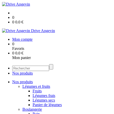
0
0
0.0
€
Drive Angevin
Mon compte
0
Favoris
0
0.0
€
Mon panier
Nos produits
Nos produits
Légumes et fruits
Fruits
Légumes frais
Légumes secs
Panier de légumes
Boulangerie
Pain