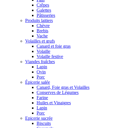
Crêpes
Galettes
Pâtisseries
Produits laitiers
Chèvre
Brebis
Vache
Volailles et œufs
Canard et foie gras
Volaille
Volaille festive
Viandes fraîches
Lapin
Ovin
Porc
Épicerie salée
Canard, Foie gras et Volailles
Conserves de Légumes
Farine
Huiles et Vinaigres
Lapin
Porc
Epicerie sucrée
Biscuits